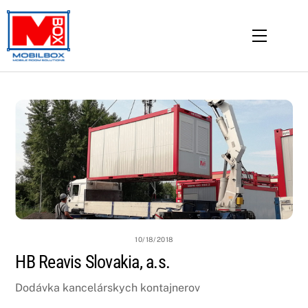
Skip
to
Menu
content
10/18/2018
HB Reavis Slovakia, a.s.
Dodávka kancelárskych kontajnerov