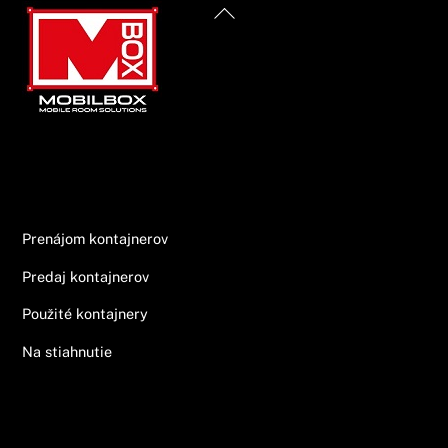
Back
To
Top
Informácie
Prenájom kontajnerov
Predaj kontajnerov
Použité kontajnery
Na stiahnutie
Ponuka