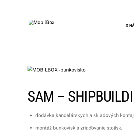
Skip
to
content
O N
SAM – SHIPBUILDI
dodávka kancelárskych a skladových kontaj
montáž bunkovísk a zriaďovanie stojísk,