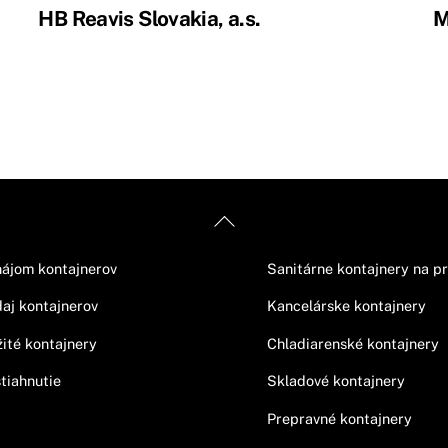
HB Reavis Slovakia, a.s.
M
Back
ormácie
Ponuka
To
ájom kontajnerov
Sanitárne kontajnery na p
Top
aj kontajnerov
Kancelárske kontajnery
ité kontajnery
Chladiarenské kontajnery
tiahnutie
Skladové kontajnery
Prepravné kontajnery