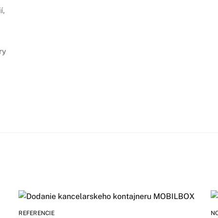
í,
ry
REFERENCIE
N