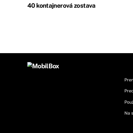
40 kontajnerová zostava
Inf
Pren
Pred
Použ
Na s