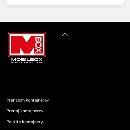
Back
To
Top
Informácie
Prenájom kontajnerov
Predaj kontajnerov
Použité kontajnery