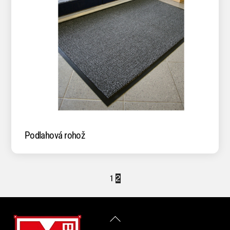
Podlahová rohož
1
2
Back
To