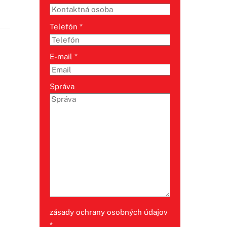
Telefón
*
E-mail
*
Správa
zásady ochrany osobných údajov
*