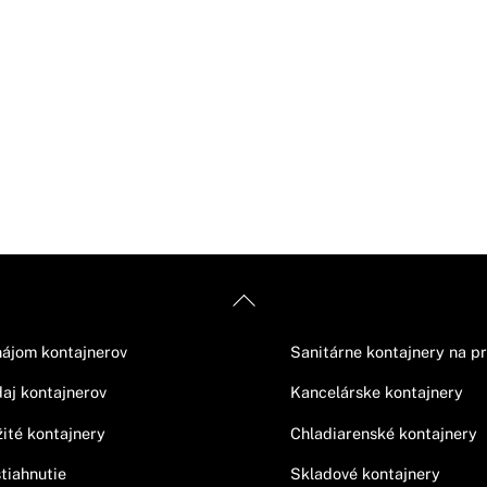
Back
ormácie
Ponuka
To
ájom kontajnerov
Sanitárne kontajnery na p
Top
aj kontajnerov
Kancelárske kontajnery
ité kontajnery
Chladiarenské kontajnery
tiahnutie
Skladové kontajnery