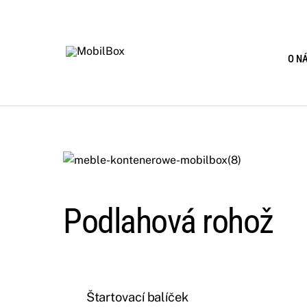
Skip
to
content
O N
Podlahová rohož
Štartovací balíček