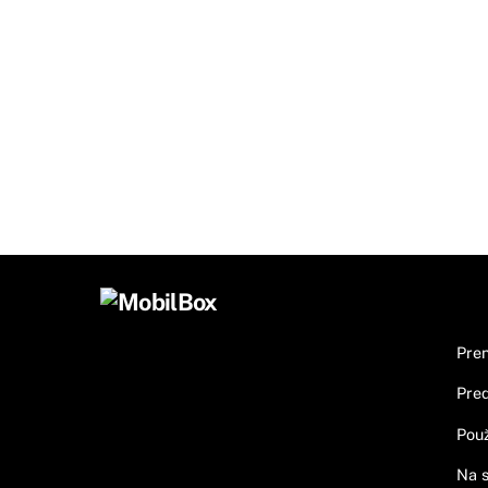
Inf
Pren
Pred
Použ
Na s