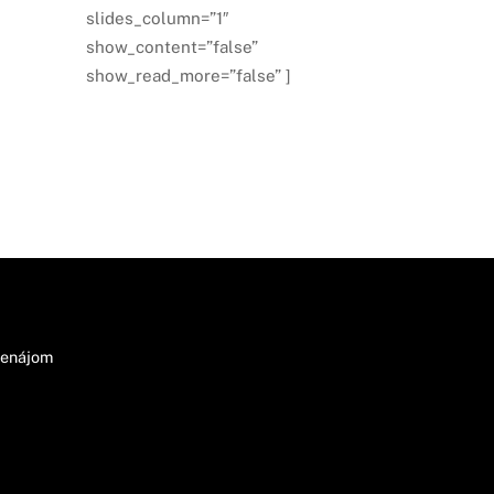
slides_column=”1″
show_content=”false”
show_read_more=”false” ]
renájom