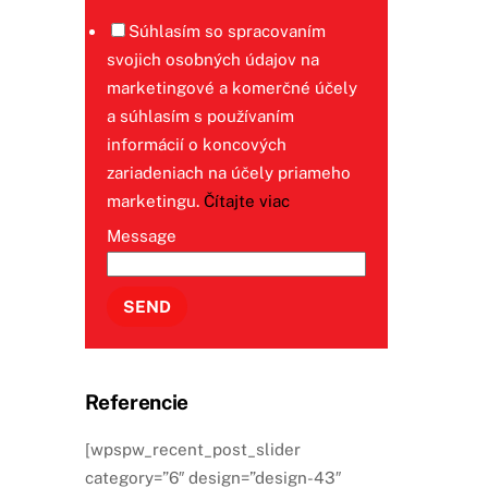
Súhlasím so spracovaním
svojich osobných údajov na
marketingové a komerčné účely
a súhlasím s používaním
informácií o koncových
zariadeniach na účely priameho
marketingu.
Čítajte viac
Message
SEND
Referencie
[wpspw_recent_post_slider
category=”6″ design=”design-43″