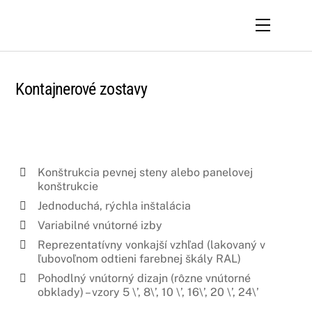
Skip
Menu
to
content
Kontajnerové zostavy
Konštrukcia pevnej steny alebo panelovej
konštrukcie
Jednoduchá, rýchla inštalácia
Variabilné vnútorné izby
Reprezentatívny vonkajší vzhľad (lakovaný v
ľubovoľnom odtieni farebnej škály RAL)
Pohodlný vnútorný dizajn (rôzne vnútorné
obklady) – vzory 5 \’, 8\’, 10 \’, 16\’, 20 \’, 24\’