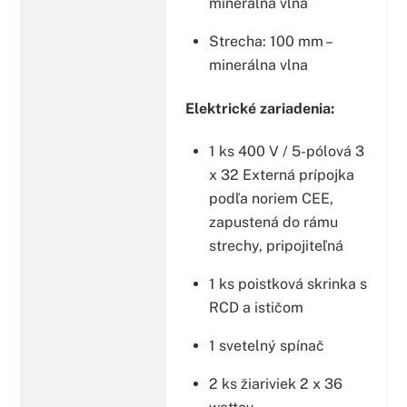
minerálna vlna
Strecha: 100 mm –
minerálna vlna
Elektrické zariadenia:
1 ks 400 V / 5-pólová 3
x 32 Externá prípojka
podľa noriem CEE,
zapustená do rámu
strechy, pripojiteľná
1 ks poistková skrinka s
RCD a ističom
1 svetelný spínač
2 ks žiariviek 2 x 36