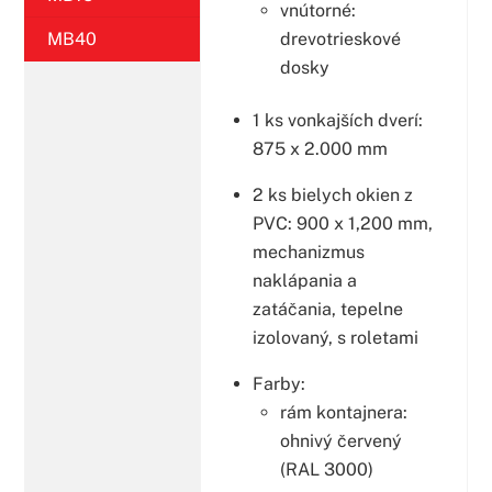
vnútorné:
MB40
drevotrieskové
dosky
1 ks vonkajších dverí:
875 x 2.000 mm
2 ks bielych okien z
PVC: 900 x 1,200 mm,
mechanizmus
naklápania a
zatáčania, tepelne
izolovaný, s roletami
Farby:
rám kontajnera:
ohnivý červený
(RAL 3000)