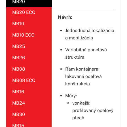
MB20
MB20 ECO
Návrh:
MB10
Jednoduchá lokalizácia
MB10 ECO
a mobilizácia
MB25
Variabilná panelová
štruktúra
MB26
MB08
Rám kontajnera:
lakovaná oceľová
MB08 ECO
konštrukcia
MB16
Múry:
MB24
vonkajší:
profilovaný oceľový
MB30
plech
MB15