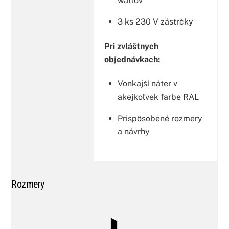
wattov
3 ks 230 V zástrčky
Pri zvláštnych
objednávkach:
Vonkajší náter v
akejkoľvek farbe RAL
Prispôsobené rozmery
a návrhy
Rozmery