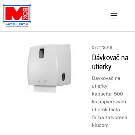
Skip
to
Menu
content
07/11/2018
Dávkovač na
utierky
Dávkovač na
utierky
kapacita: 500
ks papierových
utierok biela
farba zatvorené
kľúčom