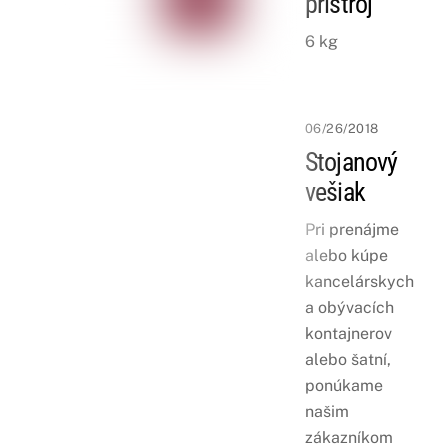
prístroj
6 kg
06/26/2018
Stojanový
vešiak
Pri prenájme
alebo kúpe
kancelárskych
a obývacích
kontajnerov
alebo šatní,
ponúkame
našim
zákazníkom