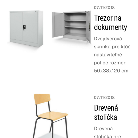
07/11/2018
Trezor na
dokumenty
Dvojdverová
skrinka pre kľúč
nastaviteľné
police rozmer:
50x38x120 cm
07/11/2018
Drevená
stolička
Drevená
stolička pre