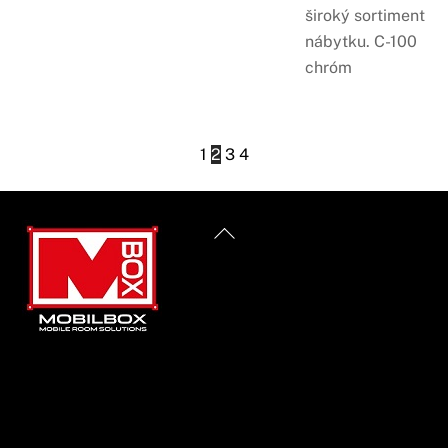
široký sortiment
nábytku. C-100
chróm
1
2
3
4
Back
To
Top
Informácie